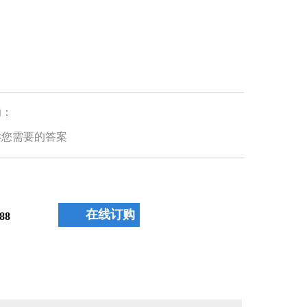
助：
诉您需要的答案
在线订购
88