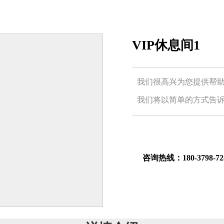
VIP休息间1
我们很高兴为您提供帮
我们将以简单的方式告
咨询热线：180-3798-72