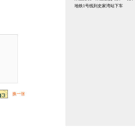
地铁1号线到史家湾站下车
换一张