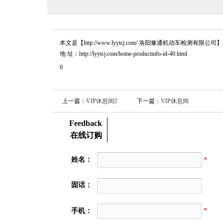
本文是【http://www.lyytcj.com/ 洛阳豫通机动车检
地 址：http://lyytcj.com/home-productinfo-id-40.html
0
上一篇：
VIP休息间2
下一篇：
VIP休息间
Feedback
在线订购
姓名：
*
固话：
手机：
*