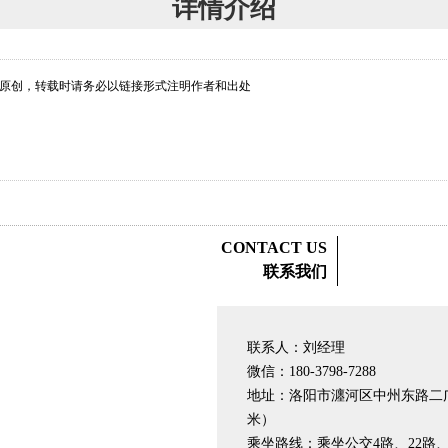
详情介绍
测有限公司】原创，转载时请务必以链接形式注明作者和出处
CONTACT US
联系我们
联系人：刘经理
微信：180-3798-7288
地址：洛阳市瀍河区中州东路二广
米）
乘坐路线：乘坐公交4路、22路、