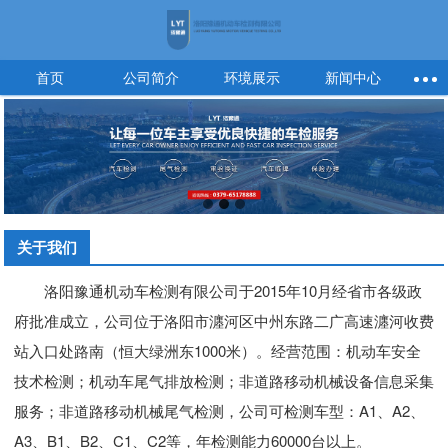
首页
公司简介
环境展示
新闻中心
关于我们
洛阳豫通机动车检测有限公司于2015年10月经省市各级政
府批准成立，公司位于洛阳市瀍河区中州东路二广高速瀍河收费
站入口处路南（恒大绿洲东1000米）。经营范围：机动车安全
技术检测；机动车尾气排放检测；非道路移动机械设备信息采集
服务；非道路移动机械尾气检测，公司可检测车型：A1、A2、
A3、B1、B2、C1、C2等，年检测能力60000台以上。